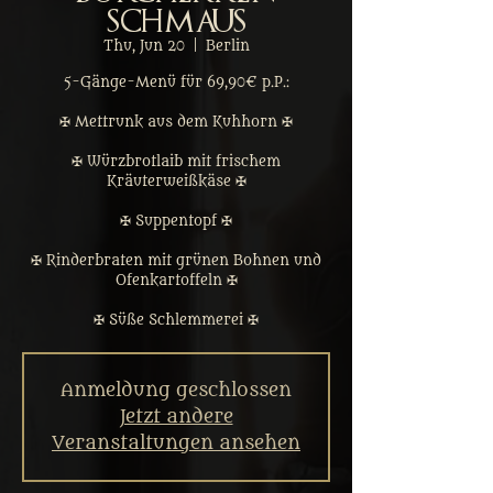
Schmaus
Thu, Jun 20
  |  
Berlin
5-Gänge-Menü für 69,90€ p.P.:
✠ Mettrunk aus dem Kuhhorn ✠
✠ Würzbrotlaib mit frischem
Kräuterweißkäse ✠
✠ Suppentopf ✠
✠ Rinderbraten mit grünen Bohnen und
Ofenkartoffeln ✠
✠ Süße Schlemmerei ✠
Anmeldung geschlossen
Jetzt andere
Veranstaltungen ansehen