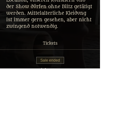
Location, unseren Künstlern und 
der Show dürfen ohne Blitz getätigt 
werden. Mittelalterliche Kleidung 
ist immer gern gesehen, aber nicht 
zwingend notwendig.
Tickets
Sale ended
Ticket type
Tafelrunde Gastmahl Ticket
More info
Price
From €35.00 to €69.90
Erwachsener: Reguläres Menü
€69.90
MwSt. included
+€1.75 ticket service fee