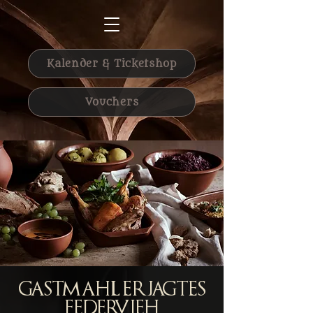
Kalender & Ticketshop
Vouchers
Gastmahl Erjagtes
Federvieh