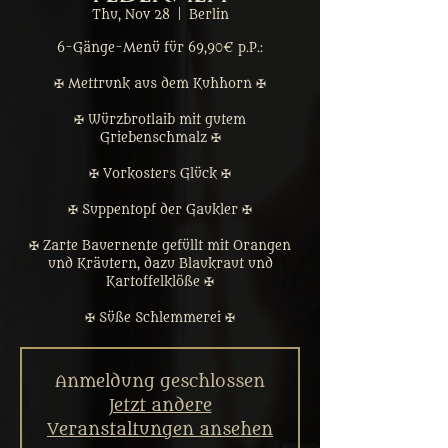
Thu, Nov 28
  |  
Berlin
6-Gänge-Menü für 69,90€ p.P.:
✠ Mettrunk aus dem Kuhhorn ✠
✠ Würzbrotlaib mit gutem
Griebenschmalz ✠
✠ Vorkosters Glück ✠
✠ Suppentopf der Gaukler ✠
✠ Zarte Bauernente gefüllt mit Orangen
und Kräutern, dazu Blaukraut und
Kartoffelklöße ✠
✠ Süße Schlemmerei ✠
Anmeldung geschlossen
Jetzt andere
Veranstaltungen ansehen