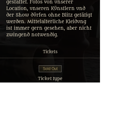
gestattet. Fotos von unserer 
Location, unseren Künstlern und 
der Show dürfen ohne Blitz getätigt 
werden. Mittelalterliche Kleidung 
ist immer gern gesehen, aber nicht 
zwingend notwendig.
Tickets
Sold Out
Ticket type
Tafelrunde Gastmahl Ticket
More info
Price
From €35.00 to €69.90
Erwachsener: Reguläres Menü