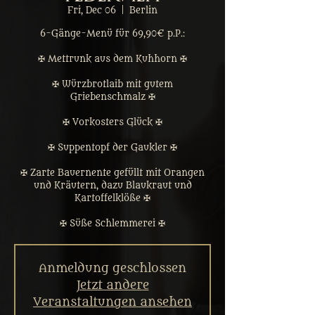
Fri, Dec 06
  |  
Berlin
6-Gänge-Menü für 69,90€ p.P.:
✠ Mettrunk aus dem Kuhhorn ✠
✠ Würzbrotlaib mit gutem
Griebenschmalz ✠
✠ Vorkosters Glück ✠
✠ Suppentopf der Gaukler ✠
✠ Zarte Bauernente gefüllt mit Orangen
und Kräutern, dazu Blaukraut und
Kartoffelklöße ✠
✠ Süße Schlemmerei ✠
Anmeldung geschlossen
Jetzt andere
Veranstaltungen ansehen