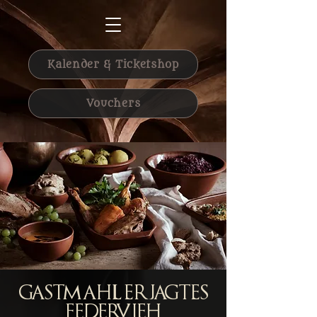
Kalender & Ticketshop
Vouchers
Gastmahl Erjagtes
Federvieh