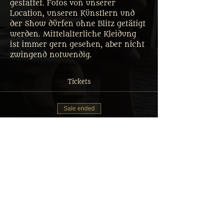
gestattet. Fotos von unserer 
Location, unseren Künstlern und 
der Show dürfen ohne Blitz getätigt 
werden. Mittelalterliche Kleidung 
ist immer gern gesehen, aber nicht 
zwingend notwendig.
Tickets
Sale ended
Ticket type
Tafelrunde Gastmahl Ticket
More info
Price
From €35.00 to €69.90
Erwachsener: Reguläres Menü