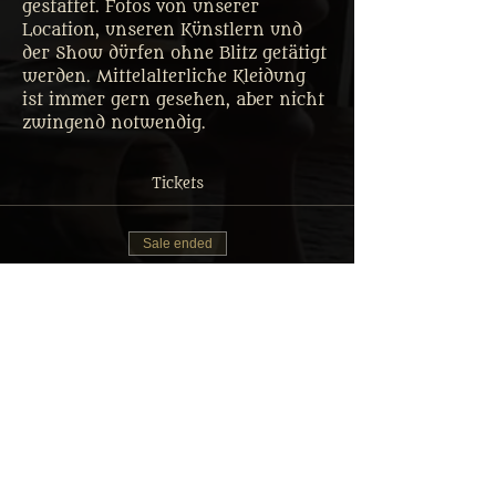
gestattet. Fotos von unserer 
Location, unseren Künstlern und 
der Show dürfen ohne Blitz getätigt 
werden. Mittelalterliche Kleidung 
ist immer gern gesehen, aber nicht 
zwingend notwendig.
Tickets
Sale ended
Ticket type
Tafelrunde Gastmahl Ticket
More info
Price
From €35.00 to €69.90
Erwachsener: Reguläres Menü