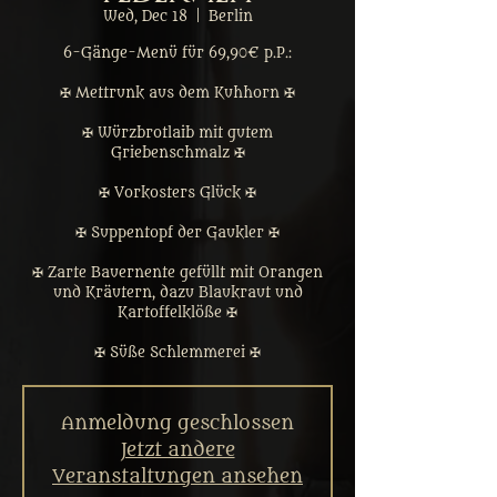
Wed, Dec 18
  |  
Berlin
6-Gänge-Menü für 69,90€ p.P.:
✠ Mettrunk aus dem Kuhhorn ✠
✠ Würzbrotlaib mit gutem
Griebenschmalz ✠
✠ Vorkosters Glück ✠
✠ Suppentopf der Gaukler ✠
✠ Zarte Bauernente gefüllt mit Orangen
und Kräutern, dazu Blaukraut und
Kartoffelklöße ✠
✠ Süße Schlemmerei ✠
Anmeldung geschlossen
Jetzt andere
Veranstaltungen ansehen