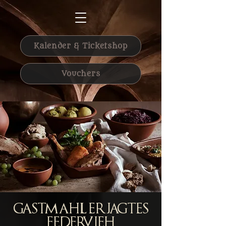
Kalender & Ticketshop
Vouchers
Gastmahl Erjagtes
Federvieh