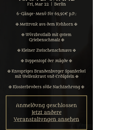
Fri, Mar 22
  |  
Berlin
6-Gänge-Menü für 69,90€ p.P.:
✠ Mettrunk aus dem Kuhhorn ✠
✠ Würzbrotlaib mit gutem
Griebenschmalz ✠
✠ Kleiner Zwischenschmaus ✠
✠ Suppentopf der Mägde ✠
✠ Knuspriges Brandenburger Spanferkel
mit Welfenkraut und Erdäpfeln ✠
✠ Klosterbruders süße Nachtzehrung ✠
Anmeldung geschlossen
Jetzt andere
Veranstaltungen ansehen