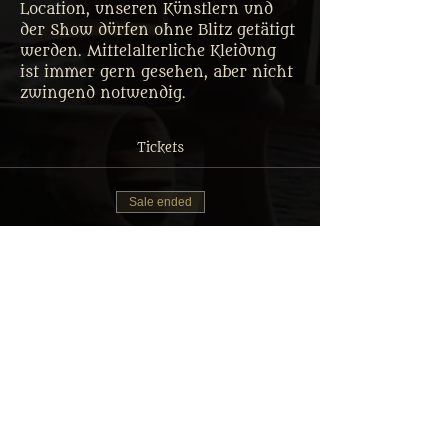
Location, unseren Künstlern und 
der Show dürfen ohne Blitz getätigt 
werden. Mittelalterliche Kleidung 
ist immer gern gesehen, aber nicht 
zwingend notwendig.
Tickets
Sale ended
Ticket type
Tafelrunde Gastmahl Ticket
More info
Price
From €35.00 to €69.90
Erwachsener: Reguläres Menü
€69.90