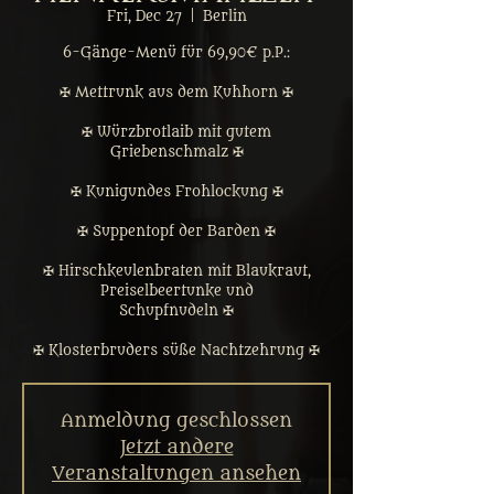
Fri, Dec 27
  |  
Berlin
6-Gänge-Menü für 69,90€ p.P.:
✠ Mettrunk aus dem Kuhhorn ✠
✠ Würzbrotlaib mit gutem
Griebenschmalz ✠
✠ Kunigundes Frohlockung ✠
✠ Suppentopf der Barden ✠
✠ Hirschkeulenbraten mit Blaukraut,
Preiselbeertunke und
Schupfnudeln ✠
✠ Klosterbruders süße Nachtzehrung ✠
Anmeldung geschlossen
Jetzt andere
Veranstaltungen ansehen