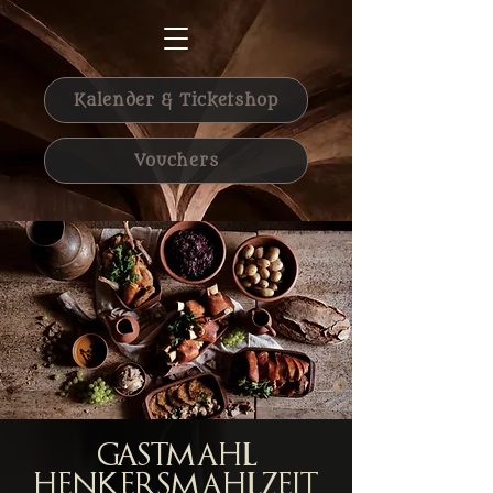
Kalender & Ticketshop
Vouchers
Gastmahl
Henkersmahlzeit