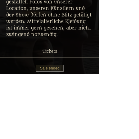
gestattet. Fotos von unserer 
Location, unseren Künstlern und 
der Show dürfen ohne Blitz getätigt 
werden. Mittelalterliche Kleidung 
ist immer gern gesehen, aber nicht 
zwingend notwendig.
Tickets
Sale ended
Ticket type
Tafelrunde Gastmahl Ticket
More info
Price
From €35.00 to €69.90
Erwachsener: Reguläres Menü