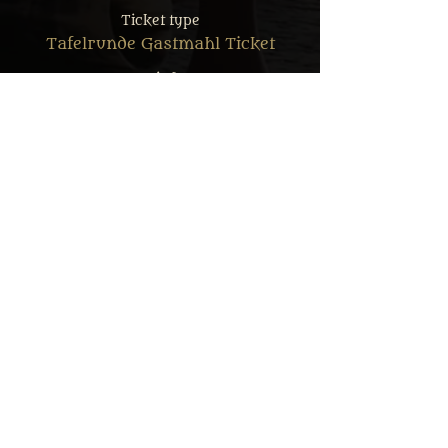
Ticket type
Tafelrunde Gastmahl Ticket
More info
Price
From €35.00 to €69.90
Erwachsener: Reguläres Menü
€69.90
MwSt. included
+€1.75 ticket service fee
Erwachsener: Veggie Menü
€69.90
MwSt. included
+€1.75 ticket service fee
Kind: Reguläres Menü
€35.00
MwSt.
+€0.88 ticket service