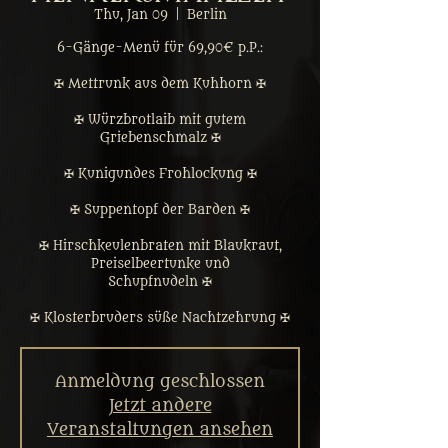
Thu, Jan 09
  |  
Berlin
6-Gänge-Menü für 69,90€ p.P.:
✠ Mettrunk aus dem Kuhhorn ✠
✠ Würzbrotlaib mit gutem
Griebenschmalz ✠
✠ Kunigundes Frohlockung ✠
✠ Suppentopf der Barden ✠
✠ Hirschkeulenbraten mit Blaukraut,
Preiselbeertunke und
Schupfnudeln ✠
✠ Klosterbruders süße Nachtzehrung ✠
Anmeldung geschlossen
Jetzt andere
Veranstaltungen ansehen