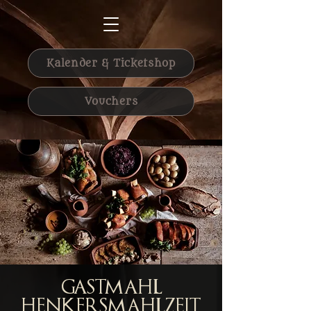
Kalender & Ticketshop
Vouchers
Gastmahl
Henkersmahlzeit