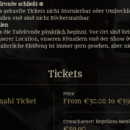
lrunde schließt ✠
ss gekaufte Tickets nicht Stornierbar oder Umbuchba
fallen und sind nicht Rückerstattbar.
nien
ss die Tafelrunde pünktlich beginnt. Vor Ort sind k
nserer Location, unseren Künstlern und der Show dü
lalterliche Kleidung ist immer gern gesehen, aber n
Tickets
Price
mahl Ticket
From €30.00 to €59
Erwachsener: Reguläres Men
€59.90