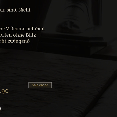
r sind. Nicht 
eine Videoaufnehmen 
rfen ohne Blitz 
icht zwingend 
Sale ended
.90
ü