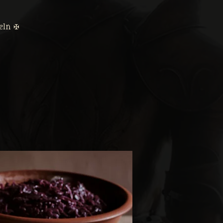
eln ✠