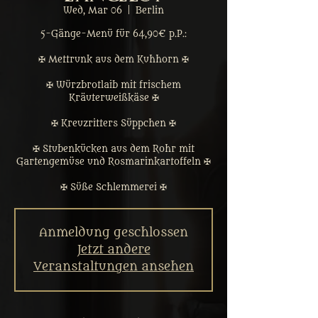
Wed, Mar 06
  |  
Berlin
5-Gänge-Menü für 64,90€ p.P.:
✠ Mettrunk aus dem Kuhhorn ✠
✠ Würzbrotlaib mit frischem
Kräuterweißkäse ✠
✠ Kreuzritters Süppchen ✠
✠ Stubenkücken aus dem Rohr mit
Gartengemüse und Rosmarinkartoffeln ✠
✠ Süße Schlemmerei ✠
Anmeldung geschlossen
Jetzt andere
Veranstaltungen ansehen