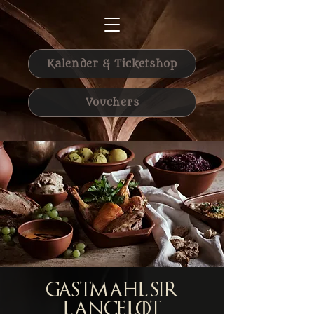
Kalender & Ticketshop
Vouchers
Gastmahl Sir
Lancelot