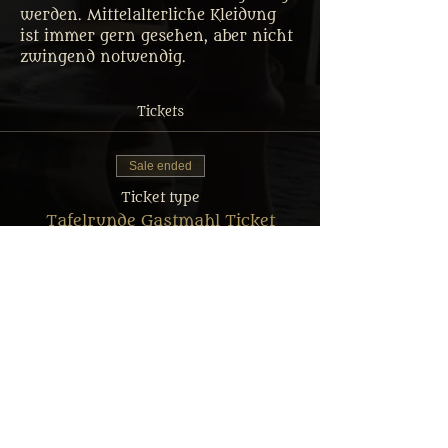
werden. Mittelalterliche Kleidung 
ist immer gern gesehen, aber nicht 
zwingend notwendig.
Tickets
Sale ended
Ticket type
Tafelrunde Gastmahl Ticket
More info
Price
From €32.50 to €64.90
Erwachsener: Reguläres Menü
€64.90
MwSt.
+€1.62 ticket service
included
fee