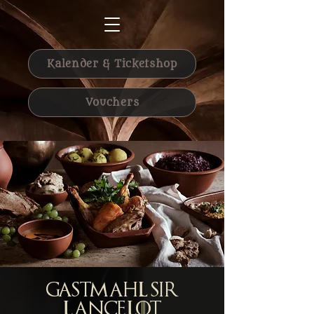
Kalender & Ticketshop
Vouchers
Gastmahl Sir
Lancelot