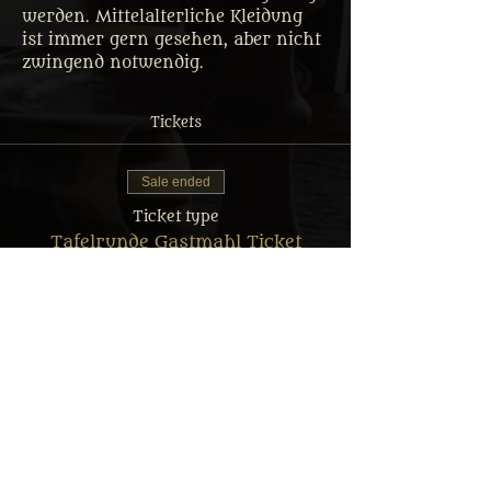
werden. Mittelalterliche Kleidung 
ist immer gern gesehen, aber nicht 
zwingend notwendig.
Tickets
Sale ended
Ticket type
Tafelrunde Gastmahl Ticket
More info
Price
From €32.50 to €64.90
Erwachsener: Reguläres Menü
€64.90
MwSt.
+€1.62 ticket service
included
fee