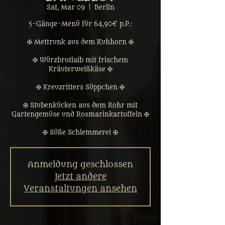
Sat, Mar 09
  |  
Berlin
5-Gänge-Menü für 64,90€ p.P.:
✠ Mettrunk aus dem Kuhhorn ✠
✠ Würzbrotlaib mit frischem
Kräuterweißkäse ✠
✠ Kreuzritters Süppchen ✠
✠ Stubenkücken aus dem Rohr mit
Gartengemüse und Rosmarinkartoffeln ✠
✠ Süße Schlemmerei ✠
Anmeldung geschlossen
Jetzt andere
Veranstaltungen ansehen