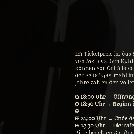
Im Ticketpreis ist das
von Met aus dem Kuhho
können vor Ort à la ca
der Seite "Gastmahl im 
Jahre zahlen den vollen
✠ 18:00 Uhr → Öffnung
✠ 18:30 Uhr → Beginn 
✠
✠ 22:00 Uhr → Ende d
✠ 23:30 Uhr → Die Tafe
Bitte beachten Sie, da