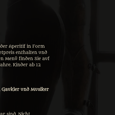
er Aperitif in Form 
tpreis enthalten und 
en Menü finden Sie auf 
Jahre. Kinder ab 12 
, Gaukler und Musiker 
r sind. Nicht 