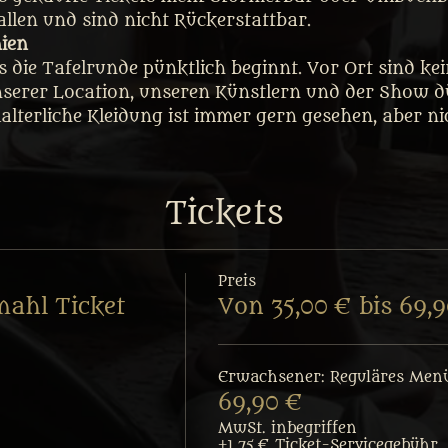
fallen und sind nicht Rückerstattbar.
nien
ss die Tafelrunde pünktlich beginnt. Vor Ort sind k
nserer Location, unseren Künstlern und der Show dü
lalterliche Kleidung ist immer gern gesehen, aber n
Tickets
Preis
mahl Ticket
Von 35,00 € bis 69,
Erwachsener: Reguläres Men
69,90 €
MwSt. inbegriffen
+1,75 € Ticket-Servicegebühr