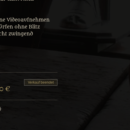
eine Videoaufnehmen 
rfen ohne Blitz 
icht zwingend 
Verkauf beendet
90 €
ü