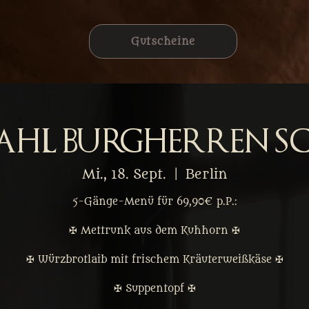
Gutscheine
ahl Burgherren S
Mi., 18. Sept.
  |  
Berlin
5-Gänge-Menü für 69,90€ p.P.:
✠ Mettrunk aus dem Kuhhorn ✠
✠ Würzbrotlaib mit frischem Kräuterweißkäse ✠
✠ Suppentopf ✠