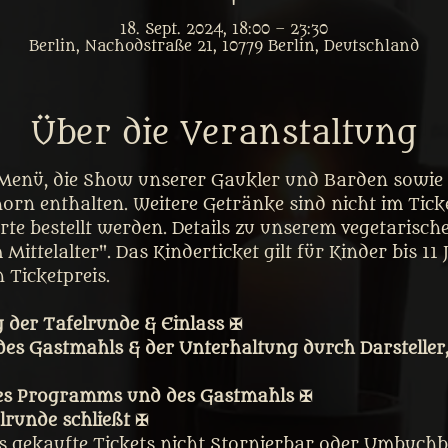
18. Sept. 2024, 18:00 – 23:30
Berlin, Nachodstraße 21, 10779 Berlin, Deutschland
Über die Veranstaltung
 Menü, die Show unserer Gaukler und Barden sowie d
rn enthalten. Weitere Getränke sind nicht im Ticke
rte bestellt werden. Details zu unserem vegetarisch
Mittelalter". Das Kinderticket gilt für Kinder bis 11 
 Ticketpreis. 
 der Tafelrunde & Einlass ✠
des Gastmahls & der Unterhaltung durch Darsteller
es Programms und des Gastmahls ✠
lrunde schließt ✠
ss gekaufte Tickets nicht Stornierbar oder Umbuchba