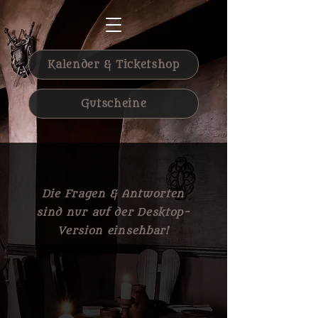
Kalender & Ticketshop
Gutscheine
Die Fragen & Antworten
sind nur auf der Desktop-
Version einsehbar!