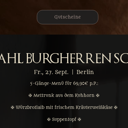
Gutscheine
ahl Burgherren S
Fr., 27. Sept.
  |  
Berlin
5-Gänge-Menü für 69,90€ p.P.:
✠ Mettrunk aus dem Kuhhorn ✠
✠ Würzbrotlaib mit frischem Kräuterweißkäse ✠
✠ Suppentopf ✠