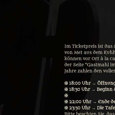
Im Ticketpreis ist das
von Met aus dem Kuhho
können vor Ort à la ca
der Seite "Gastmahl im 
Jahre zahlen den vollen
✠ 18:00 Uhr → Öffnung
✠ 18:30 Uhr → Beginn 
✠
✠ 22:00 Uhr → Ende d
✠ 23:30 Uhr → Die Tafe
Bitte beachten Sie, da