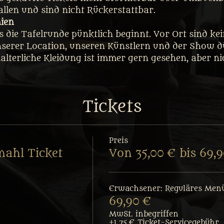
fallen und sind nicht Rückerstattbar.
nien
ss die Tafelrunde pünktlich beginnt. Vor Ort sind k
nserer Location, unseren Künstlern und der Show dü
lalterliche Kleidung ist immer gern gesehen, aber n
Tickets
Preis
mahl Ticket
Von 35,00 € bis 69,
Erwachsener: Reguläres Men
69,90 €
MwSt. inbegriffen
+1,75 € Ticket-Servicegebühr