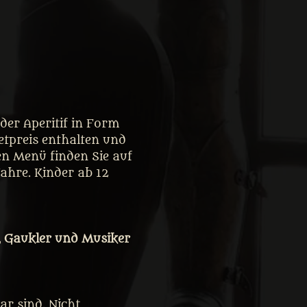
er Aperitif in Form 
tpreis enthalten und 
en Menü finden Sie auf 
Jahre. Kinder ab 12 
, Gaukler und Musiker 
r sind. Nicht 