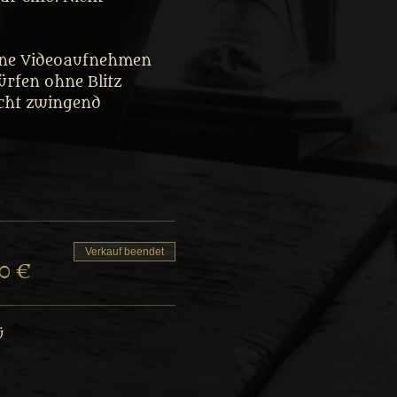
eine Videoaufnehmen 
rfen ohne Blitz 
icht zwingend 
Verkauf beendet
90 €
ü