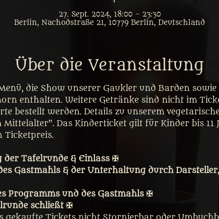
27. Sept. 2024, 18:00 – 23:30
Berlin, Nachodstraße 21, 10779 Berlin, Deutschland
Über die Veranstaltung
 Menü, die Show unserer Gaukler und Barden sowie d
rn enthalten. Weitere Getränke sind nicht im Ticke
rte bestellt werden. Details zu unserem vegetarisch
Mittelalter". Das Kinderticket gilt für Kinder bis 11 
 Ticketpreis. 
 der Tafelrunde & Einlass ✠
des Gastmahls & der Unterhaltung durch Darsteller
es Programms und des Gastmahls ✠
lrunde schließt ✠
ss gekaufte Tickets nicht Stornierbar oder Umbuchba