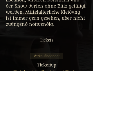
Location, unseren Künstlern und 
der Show dürfen ohne Blitz getätigt 
werden. Mittelalterliche Kleidung 
ist immer gern gesehen, aber nicht 
zwingend notwendig.
Tickets
Verkauf beendet
Tickettyp
Tafelrunde Gastmahl Ticket
Mehr Infos
Preis
Von 35,00 € bis 69,90 €
Erwachsener: Reguläres Menü
69,90 €
MwSt.
+1,75 € Ticket-