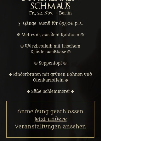
Schmaus
Fr., 22. Nov.
  |  
Berlin
5-Gänge-Menü für 69,90€ p.P.:
✠ Mettrunk aus dem Kuhhorn ✠
✠ Würzbrotlaib mit frischem
Kräuterweißkäse ✠
✠ Suppentopf ✠
✠ Rinderbraten mit grünen Bohnen und
Ofenkartoffeln ✠
✠ Süße Schlemmerei ✠
Anmeldung geschlossen
Jetzt andere
Veranstaltungen ansehen