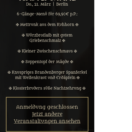
Do., 21. März
  |  
Berlin
6-Gänge-Menü für 69,90€ p.P.:
✠ Mettrunk aus dem Kuhhorn ✠
✠ Würzbrotlaib mit gutem
Griebenschmalz ✠
✠ Kleiner Zwischenschmaus ✠
✠ Suppentopf der Mägde ✠
✠ Knuspriges Brandenburger Spanferkel
mit Welfenkraut und Erdäpfeln ✠
✠ Klosterbruders süße Nachtzehrung ✠
Anmeldung geschlossen
Jetzt andere
Veranstaltungen ansehen