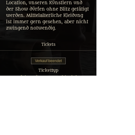
Location, unseren Künstlern und 
der Show dürfen ohne Blitz getätigt 
werden. Mittelalterliche Kleidung 
ist immer gern gesehen, aber nicht 
zwingend notwendig.
Tickets
Verkauf beendet
Tickettyp
Tafelrunde Gastmahl Ticket
Mehr Infos
Preis
Von 35,00 € bis 69,90 €
Erwachsener: Reguläres Menü
69,90 €