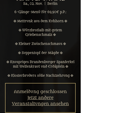
Sa., 02. Nov.
  |  
Berlin
6-Gänge-Menü für 69,90€ p.P.:
✠ Mettrunk aus dem Kuhhorn ✠
✠ Würzbrotlaib mit gutem
Griebenschmalz ✠
✠ Kleiner Zwischenschmaus ✠
✠ Suppentopf der Mägde ✠
✠ Knuspriges Brandenburger Spanferkel
mit Welfenkraut und Erdäpfeln ✠
✠ Klosterbruders süße Nachtzehrung ✠
Anmeldung geschlossen
Jetzt andere
Veranstaltungen ansehen