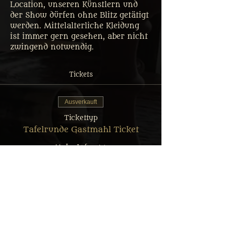
Location, unseren Künstlern und 
der Show dürfen ohne Blitz getätigt 
werden. Mittelalterliche Kleidung 
ist immer gern gesehen, aber nicht 
zwingend notwendig.
Tickets
Ausverkauft
Tickettyp
Tafelrunde Gastmahl Ticket
Mehr Infos
Preis
Von 35,00 € bis 69,90 €
Erwachsener: Reguläres Menü
69,90 €