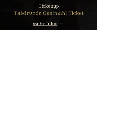
Tickettyp
Tafelrunde Gastmahl Ticket
Mehr Infos
Preis
Von 35,00 € bis 69,90 €
Erwachsener: Reguläres Menü
69,90 €
MwSt.
+1,75 € Ticket-
inbegriffen
Servicegebühr
Erwachsener: Veggie Menü
69,90 €
MwSt.
+1,75 € Ticket-
inbegriffen
Servicegebühr
Kind: Reguläres Menü