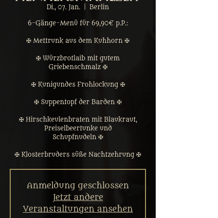
Di., 07. Jan.
  |  
Berlin
6-Gänge-Menü für 69,90€ p.P.:
✠ Mettrunk aus dem Kuhhorn ✠
✠ Würzbrotlaib mit gutem
Griebenschmalz ✠
✠ Kunigundes Frohlockung ✠
✠ Suppentopf der Barden ✠
✠ Hirschkeulenbraten mit Blaukraut,
Preiselbeertunke und
Schupfnudeln ✠
✠ Klosterbruders süße Nachtzehrung ✠
Anmeldung geschlossen
Jetzt andere
Veranstaltungen ansehen