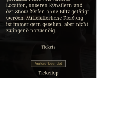
Location, unseren Künstlern und 
der Show dürfen ohne Blitz getätigt 
werden. Mittelalterliche Kleidung 
ist immer gern gesehen, aber nicht 
zwingend notwendig.
Tickets
Verkauf beendet
Tickettyp
Tafelrunde Gastmahl Ticket
Mehr Infos
Preis
Von 30,00 € bis 59,90 €
Erwachsener: Reguläres Menü
59,90 €