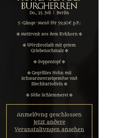
Burgherren
Do., 25. Juli
  |  
Berlin
5-Gänge-Menü für 59,90€ p.P.:
✠ Mettrunk aus dem Kuhhorn ✠
✠ Würzbrotlaib mit gutem
Griebenschmalz ✠
✠ Suppentopf ✠
✠ Gegrilltes Huhn mit
Schwarzwurzelgemüse und
Blechkartoffeln ✠
✠ Süße Schlemmerei ✠
Anmeldung geschlossen
Jetzt andere
Veranstaltungen ansehen