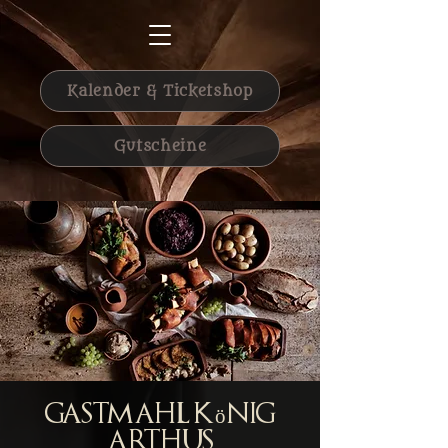
Kalender & Ticketshop
Gutscheine
Gastmahl König
Arthus