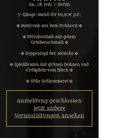
Sa., 08. Juni
  |  
Berlin
5-Gänge-Menü für 69,90€ p.P.:
✠ Mettrunk aus dem Kuhhorn ✠
✠ Würzbrotlaib mit gutem
Griebenschmalz ✠
✠ Suppentopf der Mönche ✠
✠ Spießbraten mit grünen Bohnen und
Erdäpfeln vom Blech ✠
✠ Süße Schlemmerei ✠
Anmeldung geschlossen
Jetzt andere
Veranstaltungen ansehen