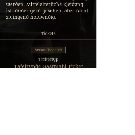
werden. Mittelalterliche Kleidung 
ist immer gern gesehen, aber nicht 
zwingend notwendig.
Tickets
Verkauf beendet
Tickettyp
Tafelrunde Gastmahl Ticket
Mehr Infos
Preis
Von 35,00 € bis 69,90 €
Erwachsener: Reguläres Menü
69,90 €
MwSt.
+1,75 € Ticket-
inbegriffen
Servicegebühr