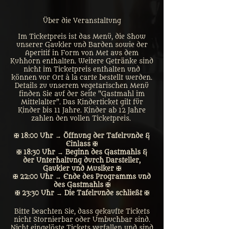
Über die Veranstaltung
Im Ticketpreis ist das Menü, die Show
unserer Gaukler und Barden sowie der
Aperitif in Form von Met aus dem
Kuhhorn enthalten. Weitere Getränke sind
nicht im Ticketpreis enthalten und
können vor Ort à la carte bestellt werden.
Details zu unserem vegetarischen Menü
finden Sie auf der Seite "Gastmahl im
Mittelalter". Das Kinderticket gilt für
Kinder bis 11 Jahre. Kinder ab 12 Jahre
zahlen den vollen Ticketpreis.
✠ 18:00 Uhr → Öffnung der Tafelrunde &
Einlass ✠
✠ 18:30 Uhr → Beginn des Gastmahls &
der Unterhaltung durch Darsteller,
Gaukler und Musiker ✠
✠ 22:00 Uhr → Ende des Programms und
des Gastmahls ✠
✠ 23:30 Uhr → Die Tafelrunde schließt ✠
Bitte beachten Sie, dass gekaufte Tickets
nicht Stornierbar oder Umbuchbar sind.
Nicht eingelöste Tickets verfallen und sind