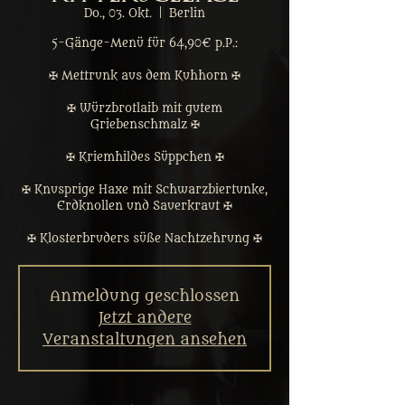
Do., 03. Okt.
  |  
Berlin
5-Gänge-Menü für 64,90€ p.P.:
✠ Mettrunk aus dem Kuhhorn ✠
✠ Würzbrotlaib mit gutem
Griebenschmalz ✠
✠ Kriemhildes Süppchen ✠
✠ Knusprige Haxe mit Schwarzbiertunke,
Erdknollen und Sauerkraut ✠
✠ Klosterbruders süße Nachtzehrung ✠
Anmeldung geschlossen
Jetzt andere
Veranstaltungen ansehen