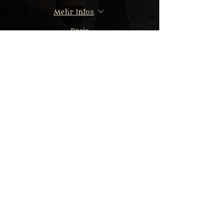
Mehr Infos
Preis
Von 32,50 € bis 64,90 €
Erwachsener: Reguläres Menü
64,90 €
MwSt.
+1,62 € Ticket-
inbegriffen
Servicegebühr
Erwachsener: Veggie Menü
64,90 €
MwSt.
+1,62 € Ticket-
inbegriffen
Servicegebühr
Kind: Reguläres Menü
32,50 €
MwSt.
+0,81 € Ticket-
inbegriffen
Servicegebühr