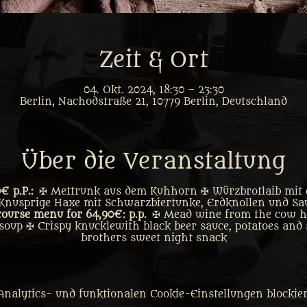
Zeit & Ort
04. Okt. 2024, 18:30 – 23:30
Berlin, Nachodstraße 21, 10779 Berlin, Deutschland
Über die Veranstaltung
 p.P.:
✠ Mettrunk aus dem Kuhhorn ✠ Würzbrotlaib mit
Knusprige Haxe mit Schwarzbiertunke, Erdknollen und Sau
course menu for 64,90€: p.p.
✠ Mead wine from the cow ho
soup ✠ Crispy knuckle with black beer sauce, potatoes an
brothers sweet night snack
nalytics- und funktionalen Cookie-Einstellungen blockier