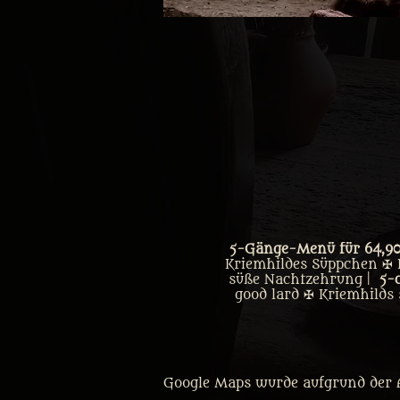
5-Gänge-Menü für 64,90€
Kriemhildes Süppchen ✠ 
süße Nachtzehrung |
5-
good lard ✠ Kriemhilds 
Google Maps wurde aufgrund der A