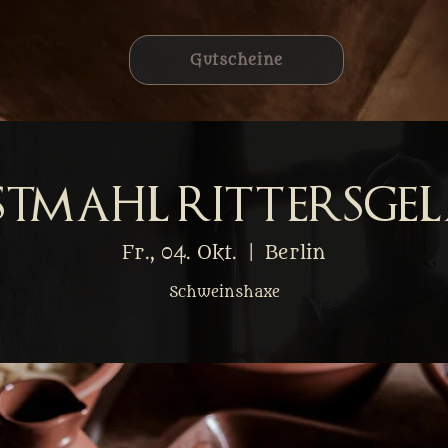
Gutscheine
stmahl Rittersgel
Fr., 04. Okt.
  |  
Berlin