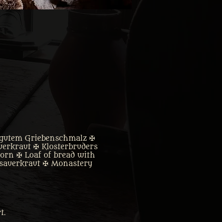
 gutem Griebenschmalz ✠
erkraut ✠ Klosterbruders
rn ✠ Loaf of bread with
d sauerkraut ✠ Monastery
t.